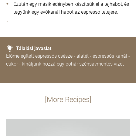
Ezután egy másik edényben készítsük el a tejhabot, és
tegyünk egy evőkanál habot az espresso tetejére.
Tálalási javaslat
Előmelegített espressós csésze - alátét - espressós kanál -
cukor - kínáljunk hozzá egy pohár szénsavmentes vizet
[More Recipes]
Recept